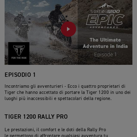
PLAY
EPISODIO 1
E
Incontriamo gli avventurieri - Ecco i quattro proprietari di
Ab
Tiger che hanno accettato di portare la Tiger 1200 in uno dei
Se
luoghi più inaccessibili e spettacolari della regione.
pa
TIGER 1200 RALLY PRO
Le prestazioni, il comfort e le doti della Rally Pro
le permettono di affrontare qualsiasi avventura tu