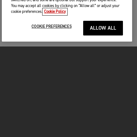
switched off, and some are optional but support your experience.
You may accept all cookies by clicking on “Allow all” or adjust your
cookie preferences.
Cookie Policy
COOKIE PREFERENCES
ALLOW ALL
MOTO
ENTRA IN TRIUMPH
FOR THE RIDE
PROPRIETARI