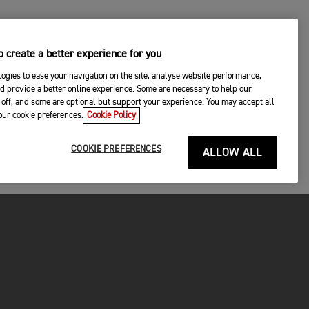
 create a better experience for you
ogies to ease your navigation on the site, analyse website performance,
d provide a better online experience. Some are necessary to help our
off, and some are optional but support your experience. You may accept all
your cookie preferences.
Cookie Policy
COOKIE PREFERENCES
ALLOW ALL