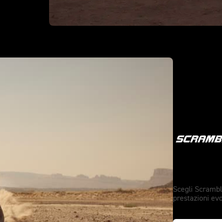
Spirito 
Scegli Scramble
prestazioni ev