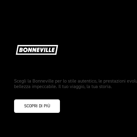
Originale e autentica.
Scegli la Bonneville per lo stile autentico, le prestazioni evol
bellezza impeccabile. Il tuo viaggio, la tua storia.
SCOPRI DI PIÙ