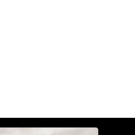
 NON SI
O MAI
tile e piacere di guida. Direttamente discendenti dalla 
orni nostri. Dalla Bonneville alle Scrambler e Speed, ogni 
oni brillanti e a una tecnologia intuitiva, per garantire 
onneville, Scrambler e Speed e trova la Modern Classic 