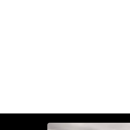
Modern Classics
GLI ORIGINALI
ACCONTENTAN
La famiglia Modern Classics di Triumph riunisce carattere, s
Bonneville, l'iconica moto britannica, reinterpretata per i gi
Modern Classic offre uno stile inconfondibile unito a prestazi
sicurezza e divertimento in ogni uscita. Scopri la gamma B
più adatta al tuo stile e alle tue esigenze.