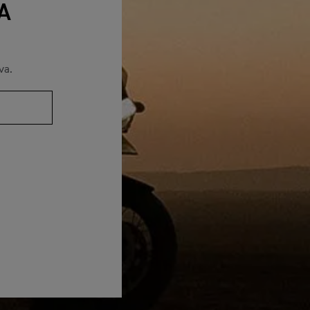
A
va.