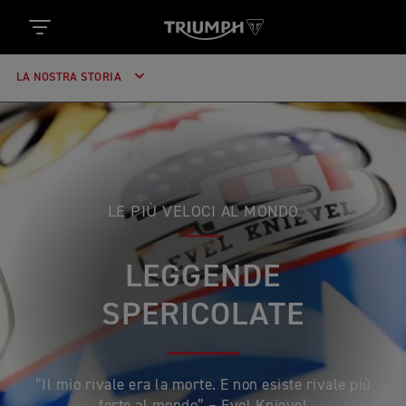
LA NOSTRA STORIA
LE PIÙ VELOCI AL MONDO
LEGGENDE
SPERICOLATE
“Il mio rivale era la morte. E non esiste rivale più