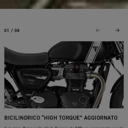
01 / 08
Precedente
Avanti
BICILINDRICO “HIGH TORQUE” AGGIORNATO
D