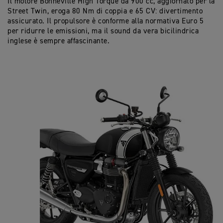
Il motore Bonneville High Torque da 900 cc, aggiornato per la
Lo
Street Twin, eroga 80 Nm di coppia e 65 CV: divertimento
Tw
assicurato. Il propulsore è conforme alla normativa Euro 5
in
per ridurre le emissioni, ma il sound da vera bicilindrica
si
inglese è sempre affascinante.