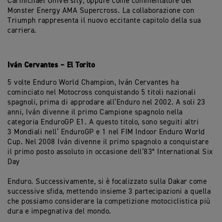
Carmichael University, oppure come commentatore del
Monster Energy AMA Supercross. La collaborazione con
Triumph rappresenta il nuovo eccitante capitolo della sua
carriera.
Iván Cervantes – El Torito
5 volte Enduro World Champion, Iván Cervantes ha
cominciato nel Motocross conquistando 5 titoli nazionali
spagnoli, prima di approdare all’Enduro nel 2002. A soli 23
anni, Iván divenne il primo Campione spagnolo nella
categoria EnduroGP E1. A questo titolo, sono seguiti altri
3 Mondiali nell’ EnduroGP e 1 nel FIM Indoor Enduro World
Cup. Nel 2008 Iván divenne il primo spagnolo a conquistare
il primo posto assoluto in occasione dell’83° International Six
Day
Enduro. Successivamente, si è focalizzato sulla Dakar come
successive sfida, mettendo insieme 3 partecipazioni a quella
che possiamo considerare la competizione motociclistica più
dura e impegnativa del mondo.