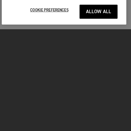
COOKIE PREFERENCES
ALLOW ALL
MOTO
ENTRA IN TRIUMPH
FOR THE RIDE
PROPRIETARI
FACEBOOK
TWITTER
YOUTUBE
INSTAGRAM