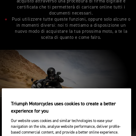
acquisto attraverso una procedura di firma digitale e
certificata che ti permetterà di caricare online tutti i
documenti necessari.
Puoi utilizzere tutte queste funzioni, oppure solo alcune o
in momenti diversi: noi ti mettiamo a disposizione un
nuovo modo di acquistare la tua prossima moto, a te la
scelta di quanto e come falro.
Triumph Motorcycles uses cookies to create a better
experience for you
Our website uses cookies and similar technologies to ease your
COMPRA ONLINE
navigation on the site, analyse website performance, deliver profile-
based commercial content, and provide a better online experience.