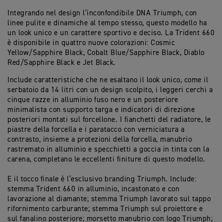
Integrando nel design l’inconfondibile DNA Triumph, con
linee pulite e dinamiche al tempo stesso, questo modello ha
un look unico e un carattere sportivo e deciso. La Trident 660
è disponibile in quattro nuove colorazioni: Cosmic
Yellow/Sapphire Black, Cobalt Blue/Sapphire Black, Diablo
Red/Sapphire Black e Jet Black.
Include caratteristiche che ne esaltano il look unico, come il
serbatoio da 14 litri con un design scolpito, i leggeri cerchi a
cinque razze in alluminio fuso nero e un posteriore
minimalista con supporto targa e indicatori di direzione
posteriori montati sul forcellone. I fianchetti del radiatore, le
piastre della forcella e i paratacco con verniciatura a
contrasto, insieme a protezioni della forcella, manubrio
rastremato in alluminio e specchietti a goccia in tinta con la
carena, completano le eccellenti finiture di questo modello.
E il tocco finale è l’esclusivo branding Triumph. Include:
stemma Trident 660 in alluminio, incastonato e con
lavorazione al diamante; stemma Triumph lavorato sul tappo
rifornimento carburante; stemma Triumph sul proiettore e
sul fanalino posteriore; morsetto manubrio con logo Triumph;