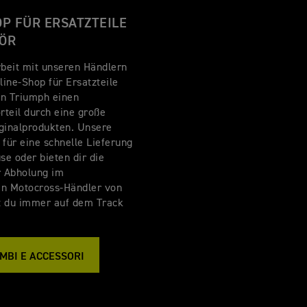
OP FÜR ERSATZTEILE
ÖR
beit mit unseren Händlern
line-Shop für Ersatzteile
n Triumph einen
teil durch eine große
ginalprodukten. Unsere
für eine schnelle Lieferung
se oder bieten dir die
r Abholung im
en Motocross-Händler von
t du immer auf dem Track
MBI E ACCESSORI