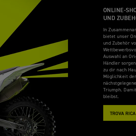
ONLINE-SH
UND ZUBEH
In Zusammenar
bietet unser On
und Zubehör vo
Wettbewerbsvor
Auswahl an Ori
Händler sorgen 
zu dir nach Hau
Möglichkeit de
nächstgelegen
Triumph. Dami
bleibst.
TROVA RICA