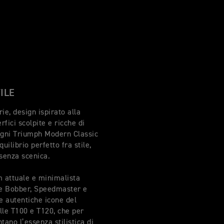
TILE
ie, design ispirato alla
rfici scolpite e ricche di
 ogni Triumph Modern Classic
uilibrio perfetto fra stile,
senza scenica.
m attuale e minimalista
le Bobber, Speedmaster e
e autentiche icone del
lle T100 e T120, che per
tano l’essenza stilistica di