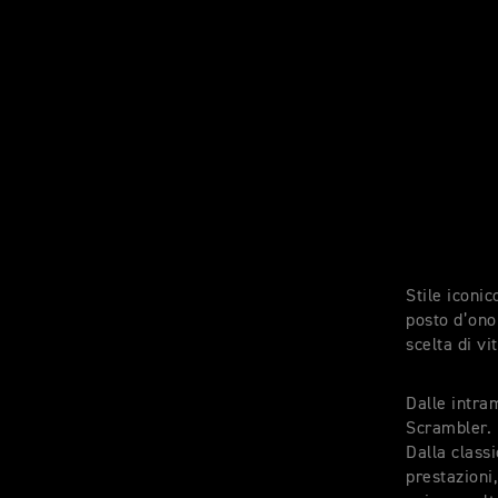
Stile iconi
posto d’ono
scelta di vi
Dalle intra
Scrambler. 
Dalla class
prestazioni