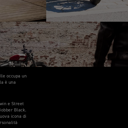
ille occupa un
la è una
win e Street
Bobber Black.
uova icona di
rsonalità