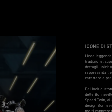
ICONE DI S
Linee leggendar
tradizione, supe
dettagli unici:
rappresenta l’eq
carattere e pre
Dal look custo
delle Bonnevil
Speed Twin, all
design Bonnevi
molti rappresen