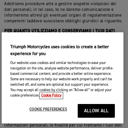
Adottiamo procedure atte a gestire sospette violazioni dei
dati personali; in tal caso, te ne daremo comunicazione e
informeremo altresì gli eventuali organi di regolamentazione
competenti laddove sussistano obblighi giuridici al riguardo.
PER QUANTO UTILIZZIAMO E CONSERVIAMO I TUOI DATI
PERSONALI
Conserveremo le tue informazioni personali unicamente per il
Triumph Motorcycles uses cookies to create a better
tempo ragionevolmente necessario a conseguire le finalità
experience for you
per cui li abbiamo raccolti, incluse le finalità di ottemperare
Our website uses cookies and similar technologies to ease your
a qualsiasi obbligo giuridico, normativo, fiscale, contabile o
navigation on the site, analyse website performance, deliver profile-
di rendicontazione. Possiamo conservare i tuoi dati personali
based commercial content, and provide a better online experience.
per un periodo più lungo nell’eventualità di un reclamo o se
Some are necessary to help our website work properly and can't be
abbiamo ragionevole motivo di credere che sussista la
switched off, and some are optional but support your experience.
possibilità di una controversia in relazione alla nostra
You may accept all cookies by clicking on “Allow all” or adjust your
relazione con te.
cookie preferences.
Cookie Policy
Per determinare il periodo di conservazione appropriato per i
dati personali, consideriamo la quantità, la natura e la
COOKIE PREFERENCES
ALLOW ALL
sensibilità dei dati personali, il potenziale rischio di danno in
caso di utilizzo non autorizzato o divulgazione delle tue
informazioni personali, le finalità per cui trattiamo i tuoi dati