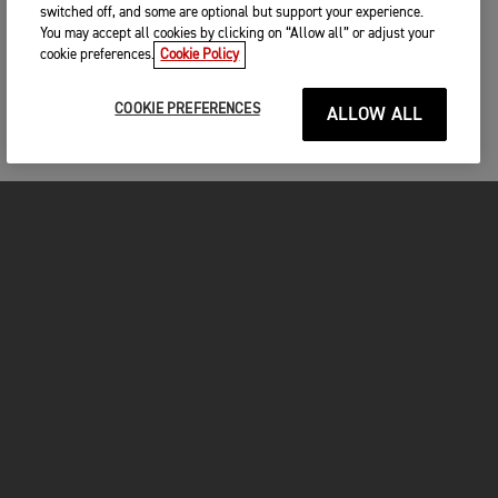
switched off, and some are optional but support your experience.
You may accept all cookies by clicking on “Allow all” or adjust your
cookie preferences.
Cookie Policy
COOKIE PREFERENCES
ALLOW ALL
MOTO
ENTRA IN TRIUMPH
FOR THE RIDE