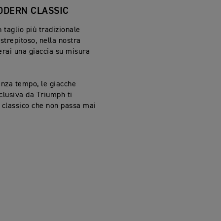
ODERN CLASSIC
n taglio più tradizionale
 strepitoso, nella nostra
erai una giaccia su misura
enza tempo, le giacche
clusiva da Triumph ti
k classico che non passa mai