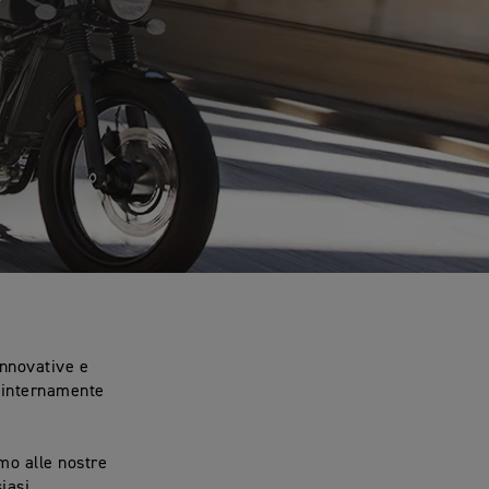
e
innovative e
e internamente
amo alle nostre
iasi