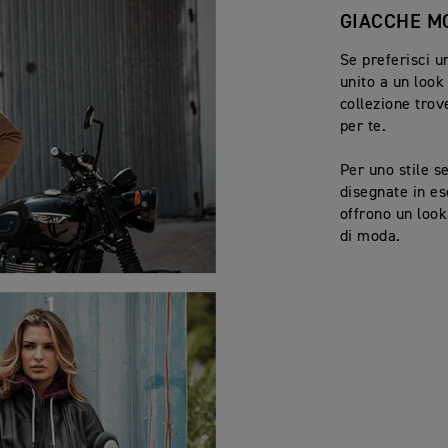
GIACCHE M
Se preferisci u
unito a un look
collezione trov
per te.
Per uno stile s
disegnate in es
offrono un loo
di moda.