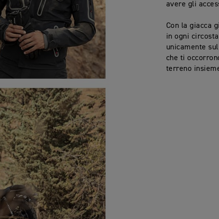
avere gli access
Con la giacca g
in ogni circost
unicamente sull
che ti occorron
terreno insieme