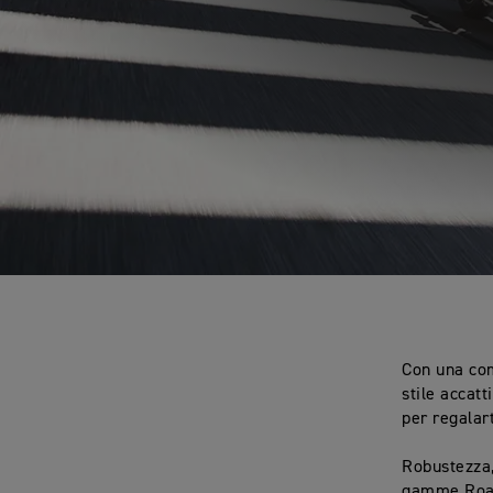
Con una com
stile accat
per regalar
Robustezza,
gamme Roads