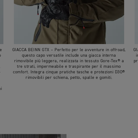
e
GIACCA BEINN GTX – Perfetto per le avventure in offroad,
GI
o
questo capo versatile include una giacca interna
i
rimovibile più leggera, realizzata in tessuto Gore-Tex® a
pr
,
tre strati, impermeabile e traspirante per il massimo
-
comfort. Integra cinque pratiche tasche e protezioni D3O®
rimovibili per schiena, petto, spalle e gomiti.
ni