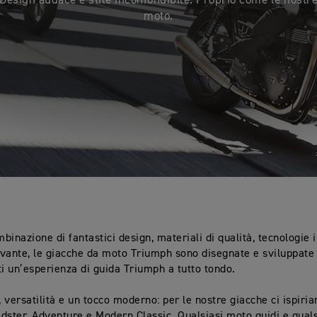
Design audace e stile inconfondibile. Proprio come le nostr
moto.
binazione di fantastici design, materiali di qualità, tecnologie 
tivante, le giacche da moto Triumph sono disegnate e sviluppat
ti un’esperienza di guida Triumph a tutto tondo.
 versatilità e un tocco moderno: per le nostre giacche ci ispiri
ter, Adventure e Modern Classic. Qualsiasi moto guidi e quals