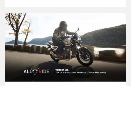
Sali in sella con ancora più vantaggi
Tracker 400
Con Triumph ALL RIDE, senza interessi (TAN 0% – TAEG
5,06%), oppure con € 300 di vantaggio cliente.Grazie a