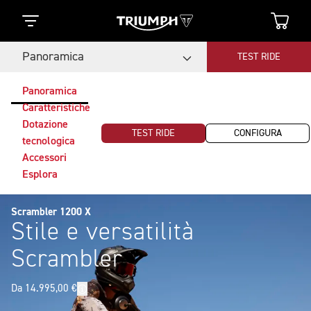
Panoramica
TEST RIDE
Panoramica
Caratteristiche
Dotazione
TEST RIDE
CONFIGURA
tecnologica
Accessori
Esplora
Scrambler 1200 X
Stile e versatilità
Scrambler