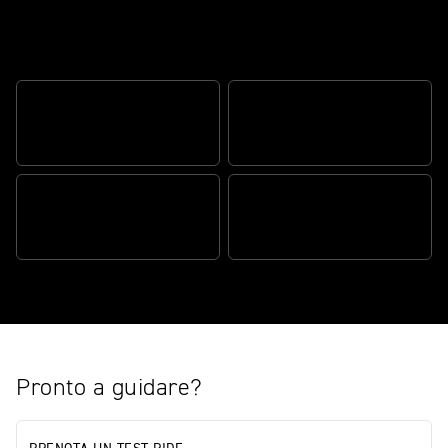
Road-ready Scrambler style and
versatility
STILE SCRAMBLER BEN
PRESTAZIONI CHE
DEFINITO
INFIAMMANO IL CUORE
PRONTA PER LA STRADA,
COMPLETAMENTE
ROBUSTA PER GLI STERRATI
ATTREZZATA
Pronto a guidare?