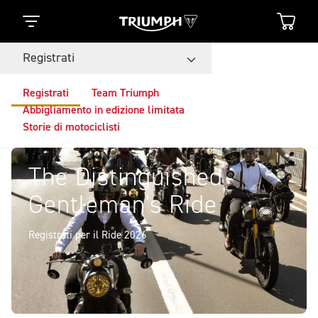
Registrati
Registrati
Team Triumph
Abbigliamento in edizione limitata
Storie di motociclisti
The Distinguished
Gentleman's Ride
Registrati per il Ride 2026