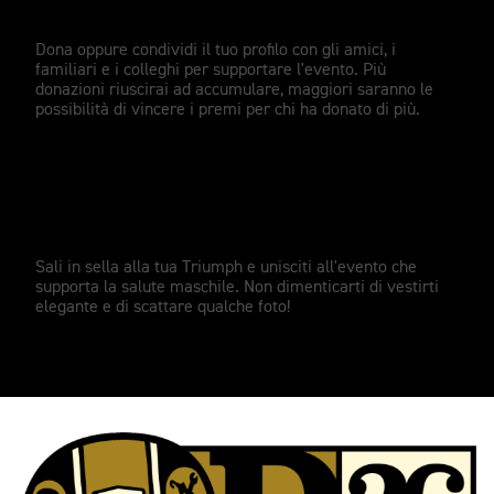
Raccolta fondi
Dona oppure condividi il tuo profilo con gli amici, i
familiari e i colleghi per supportare l'evento. Più
donazioni riuscirai ad accumulare, maggiori saranno le
possibilità di vincere i premi per chi ha donato di più.
Il Ride
Sali in sella alla tua Triumph e unisciti all'evento che
supporta la salute maschile. Non dimenticarti di vestirti
elegante e di scattare qualche foto!