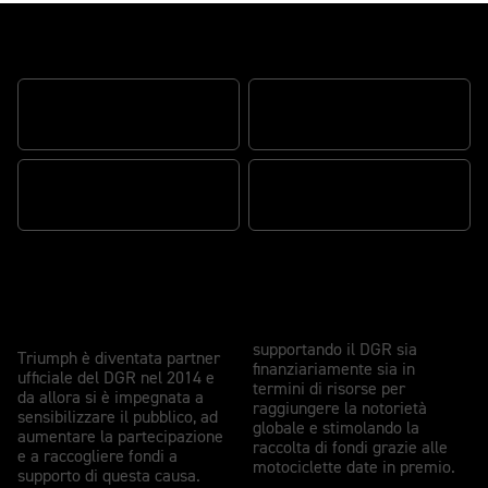
Risultati DGR 2025
127,000
1,038
108
$7.6M
Triumph and The DGR
supportando il DGR sia
Triumph è diventata partner
finanziariamente sia in
ufficiale del DGR nel 2014 e
termini di risorse per
da allora si è impegnata a
raggiungere la notorietà
sensibilizzare il pubblico, ad
globale e stimolando la
aumentare la partecipazione
raccolta di fondi grazie alle
e a raccogliere fondi a
motociclette date in premio.
supporto di questa causa.