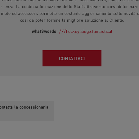
 laboratorio interno munito di tornio e macchina CNC, consente a Mot
orrenza. La continua formazione dello Staff attraverso corsi di formazi
di moto ed accessori, permette un costante aggiornamento sulle novità 
così da poter fornire la migliore soluzione al Cliente.
what3words
///hockey.siege.fantastical
CONTATTACI
contatta la concessionaria