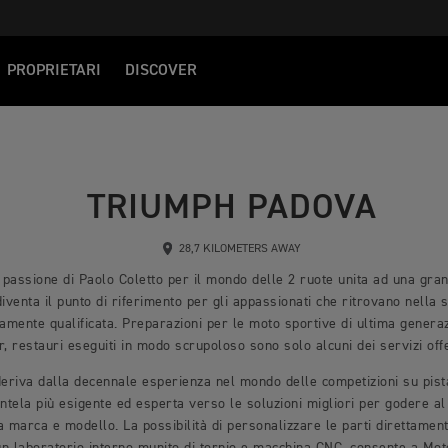
PROPRIETARI
DISCOVER
TRIUMPH PADOVA
28,7 KILOMETERS AWAY
 passione di Paolo Coletto per il mondo delle 2 ruote unita ad una gra
iventa il punto di riferimento per gli appassionati che ritrovano nella 
tamente qualificata. Preparazioni per le moto sportive di ultima generaz
r, restauri eseguiti in modo scrupoloso sono solo alcuni dei servizi off
eriva dalla decennale esperienza nel mondo delle competizioni su pista
ientela più esigente ed esperta verso le soluzioni migliori per godere a
 marca e modello. La possibilità di personalizzare le parti direttament