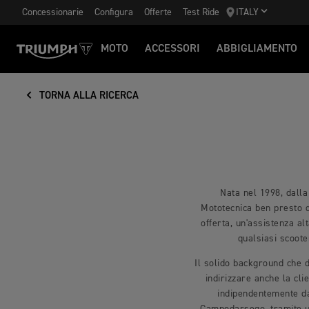
Concessionarie
Configura
Offerte
Test Ride
ITALY
MOTO
ACCESSORI
ABBIGLIAMENTO
TORNA ALLA RICERCA
Nata nel 1998, dalla
Mototecnica ben presto d
offerta, un'assistenza al
qualsiasi scoote
Il solido background che d
indirizzare anche la cl
indipendentemente da