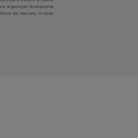
otecnica di essere un passo
one organizzati direttamente
offerte dal mercato, in modo